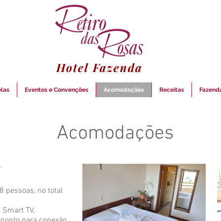
Hotel Fazenda
las
Eventos e Convenções
Acomodações
Receitas
Fazend
Acomodações
r
 pessoas, no total
 Smart TV,
o, ponto para conexão