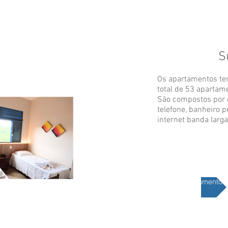
S
Os apartamentos te
total de 53 apartam
São compostos por c
telefone, banheiro p
internet banda larga
Solicite orçamento